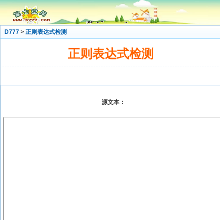
D777
>
正则表达式检测
正则表达式检测
源文本：