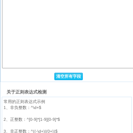
关于正则表达式检测
常用的正则表达式示例
1、非负整数：^\d+$
2、正整数：^[0-9]*[1-9][0-9]*$
3、非正整数：^((-\d+)|(0+))$