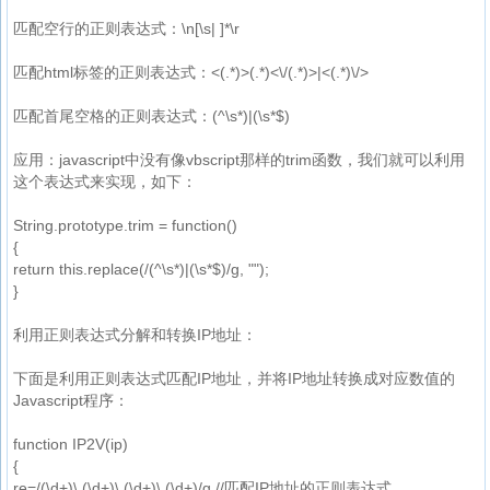
匹配空行的正则表达式：\n[\s| ]*\r
匹配html标签的正则表达式：<(.*)>(.*)<\/(.*)>|<(.*)\/>
匹配首尾空格的正则表达式：(^\s*)|(\s*$)
应用：javascript中没有像vbscript那样的trim函数，我们就可以利用
这个表达式来实现，如下：
String.prototype.trim = function()
{
return this.replace(/(^\s*)|(\s*$)/g, "");
}
利用正则表达式分解和转换IP地址：
下面是利用正则表达式匹配IP地址，并将IP地址转换成对应数值的
Javascript程序：
function IP2V(ip)
{
re=/(\d+)\.(\d+)\.(\d+)\.(\d+)/g //匹配IP地址的正则表达式