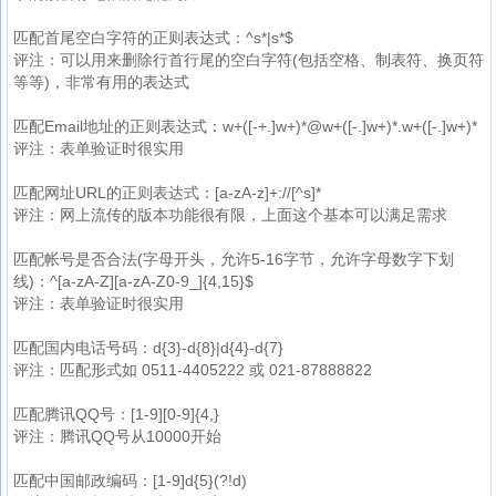
匹配首尾空白字符的正则表达式：^s*|s*$
评注：可以用来删除行首行尾的空白字符(包括空格、制表符、换页符
等等)，非常有用的表达式
匹配Email地址的正则表达式：w+([-+.]w+)*@w+([-.]w+)*.w+([-.]w+)*
评注：表单验证时很实用
匹配网址URL的正则表达式：[a-zA-z]+://[^s]*
评注：网上流传的版本功能很有限，上面这个基本可以满足需求
匹配帐号是否合法(字母开头，允许5-16字节，允许字母数字下划
线)：^[a-zA-Z][a-zA-Z0-9_]{4,15}$
评注：表单验证时很实用
匹配国内电话号码：d{3}-d{8}|d{4}-d{7}
评注：匹配形式如 0511-4405222 或 021-87888822
匹配腾讯QQ号：[1-9][0-9]{4,}
评注：腾讯QQ号从10000开始
匹配中国邮政编码：[1-9]d{5}(?!d)