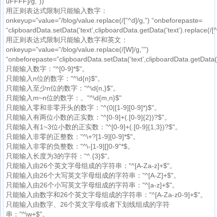
uFFFF]/g,”))”
用正则表达式限制只能输入数字：
onkeyup=”value=”/blog/value.replace(/[”^d]/g,”) “onbeforepaste=
“clipboardData.setData(’text’,clipboardData.getData(’text’).replace(/[^d
用正则表达式限制只能输入数字和英文：
onkeyup=”value=”/blog/value.replace(/[W]/g,””)
“onbeforepaste=”clipboardData.setData(’text’,clipboardData.getData(’t
只能输入数字："^[0-9]*$"。
只能输入n位的数字："^\d{n}$"。
只能输入至少n位的数字："^\d{n,}$"。
只能输入m~n位的数字：。"^\d{m,n}$"
只能输入零和非零开头的数字："^(0|[1-9][0-9]*)$"。
只能输入有两位小数的正实数："^[0-9]+(.[0-9]{2})?$"。
只能输入有1~3位小数的正实数："^[0-9]+(.[0-9]{1,3})?$"。
只能输入非零的正整数："^\+?[1-9][0-9]*$"。
只能输入非零的负整数："^\-[1-9][]0-9"*$。
只能输入长度为3的字符："^.{3}$"。
只能输入由26个英文字母组成的字符串："^[A-Za-z]+$"。
只能输入由26个大写英文字母组成的字符串："^[A-Z]+$"。
只能输入由26个小写英文字母组成的字符串："^[a-z]+$"。
只能输入由数字和26个英文字母组成的字符串："^[A-Za-z0-9]+$"。
只能输入由数字、26个英文字母或者下划线组成的字符
串："^\w+$"。