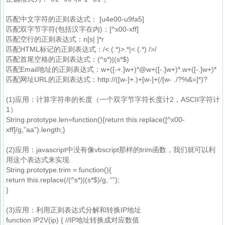
匹配中文字符的正则表达式： [u4e00-u9fa5]
匹配双字节字符(包括汉字在内)：[^x00-xff]
匹配空行的正则表达式：n[s| ]*r
匹配HTML标记的正则表达式：/< (.*)>.*|< (.*) />/
匹配首尾空格的正则表达式：(^s*)|(s*$)
匹配Email地址的正则表达式：w+([-+.]w+)*@w+([-.]w+)*.w+([-.]w+)*
匹配网址URL的正则表达式：http://([w-]+.)+[w-]+(/[w- ./?%&=]*)?
(1)应用：计算字符串的长度（一个双字节字符长度计2，ASCII字符计
1）
String.prototype.len=function(){return this.replace([^x00-
xff]/g,”aa”).length;}
(2)应用：javascript中没有像vbscript那样的trim函数，我们就可以利
用这个表达式来实现
String.prototype.trim = function(){
return this.replace(/(^s*)|(s*$)/g, “”);
}
(3)应用：利用正则表达式分解和转换IP地址
function IP2V(ip) { //IP地址转换成对应数值